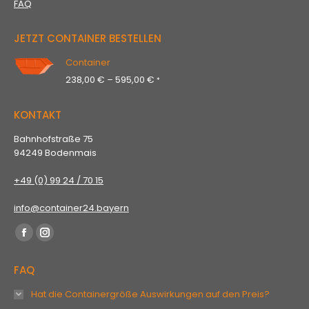
FAQ
JETZT CONTAINER BESTELLEN
Container
Preisspanne:
238,00
€
–
595,00
€
*
238,00 €
bis
KONTAKT
595,00 €
Bahnhofstraße 75
94249 Bodenmais
+49 (0) 99 24 / 70 15
info@container24.bayern
Finden Sie uns auf:
Facebook
Instagram
page
page
FAQ
opens
opens
in
in
Hat die Containergröße Auswirkungen auf den Preis?